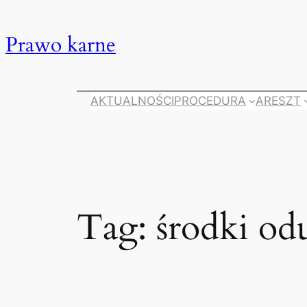
Przejdź
do
Prawo karne
treści
AKTUALNOŚCI
PROCEDURA
ARESZT
Tag:
środki od